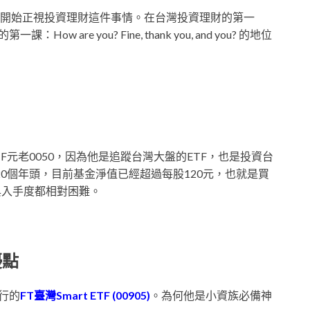
開始正視投資理財這件事情。在台灣投資理財的第一
are you? Fine, thank you, and you? 的地位
F元老0050，因為他是追蹤台灣大盤的ETF，也是投資台
經20個年頭，目前基金淨值已經超過每股120元，也就是買
與入手度都相對困難。
優點
行的
FT臺灣Smart ETF (00905)
。為何他是小資族必備神