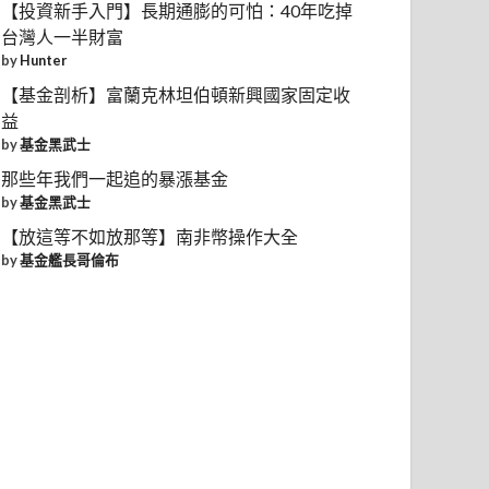
【投資新手入門】長期通膨的可怕：40年吃掉
台灣人一半財富
by
Hunter
【基金剖析】富蘭克林坦伯頓新興國家固定收
益
by
基金黑武士
那些年我們一起追的暴漲基金
by
基金黑武士
【放這等不如放那等】南非幣操作大全
by
基金艦長哥倫布