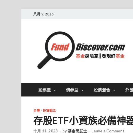
八月 9, 2026
股票型
債券型
股債混合
外
台灣
/
投資觀念
存股ETF小資族必備神器 
十月 11, 2023
-
by
基金黑武士
-
Leave a Comment