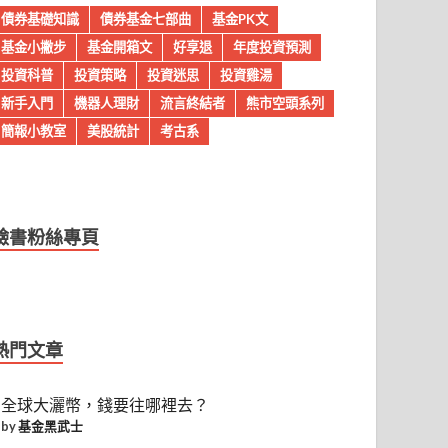
債券基礎知識
債券基金七部曲
基金PK文
基金小撇步
基金開箱文
好享退
年度投資預測
投資科普
投資策略
投資迷思
投資雞湯
新手入門
機器人理財
流言終結者
熊市空頭系列
簡報小教室
美股統計
考古系
臉書粉絲專頁
熱門文章
全球大灑幣，錢要往哪裡去？
by
基金黑武士