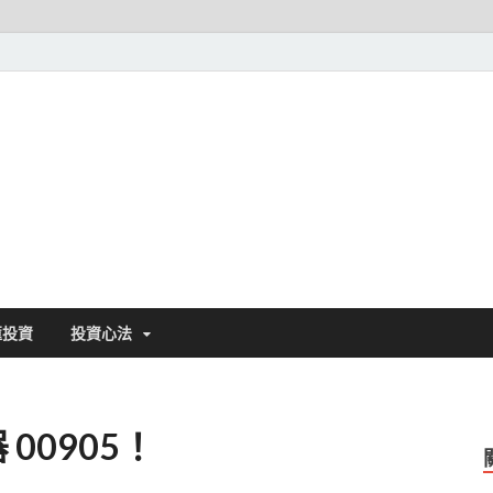
基金探險家||發現好基金
匯投資
投資心法
00905！