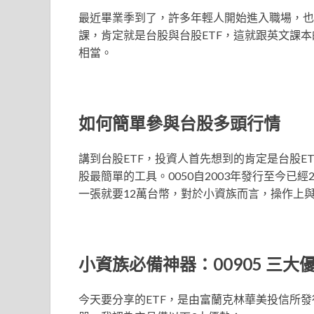
最近畢業季到了，許多年輕人開始進入職場，也
課，肯定就是台股與台股ETF，這就跟英文課本的第一課：How 
相當。
如何簡單參與台股多頭行情
講到台股ETF，投資人首先想到的肯定是台股ET
股最簡單的工具。0050自2003年發行至今已
一張就要12萬台幣，對於小資族而言，操作上
小資族必備神器：00905
三大
今天要分享的ETF，是由富蘭克林華美投信所發