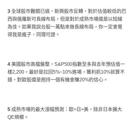
3
全球股市難關已過，新興股市反轉，對於估值較低的巴
西與俄羅斯可長線布局，但是對於成熟市場還是以短線
為佳。如果我說台股一萬點來做長線布局，你一定會覺
得我是瘋子，同理可證。
4
美國股市高檔盤整，S&P500指數至多與去年預估值一
樣2,200，最好是拉回5%~10%進場，獲利抓10%就算不
錯，對歐股還是抱持一個有機會賺20%的信心。
5
成熟市場的最大漲幅預測：歐>日>美，除非日本擴大
QE規模。