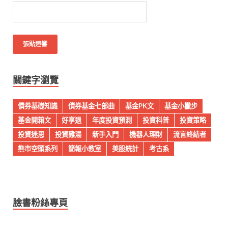
關鍵字瀏覽
債券基礎知識
債券基金七部曲
基金PK文
基金小撇步
基金開箱文
好享退
年度投資預測
投資科普
投資策略
投資迷思
投資雞湯
新手入門
機器人理財
流言終結者
熊市空頭系列
簡報小教室
美股統計
考古系
臉書粉絲專頁