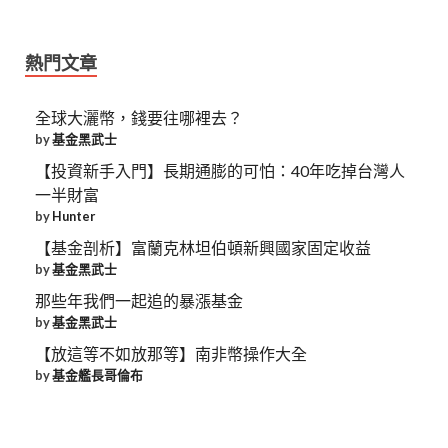
熱門文章
全球大灑幣，錢要往哪裡去？
by
基金黑武士
【投資新手入門】長期通膨的可怕：40年吃掉台灣人
一半財富
by
Hunter
【基金剖析】富蘭克林坦伯頓新興國家固定收益
by
基金黑武士
那些年我們一起追的暴漲基金
by
基金黑武士
【放這等不如放那等】南非幣操作大全
by
基金艦長哥倫布