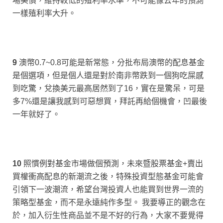
場美債，維持較低的殖利率水準，不可能像去年的預測
一樣殖利率大升。
9
澳幣0.7~0.8可能是新常態，分批布局澳幣的配息基金
是個選項，但是個人還是對於南非幣跌到一個狗吃屎感
到吃驚，兌換美元最高居然到了16，實在是驚呆，可是
多7%還是讓我感到可惡想買，拜託再給個機會，凹最後
一年就好了。
10
照慣例對基金市場做個預測，未來暨股票基金+賣出
買權衝高配息的新潮流之後，特殊投資型態基金可能會
引領下一波潮流，希望台灣投資人也能買到世界一流的
策略型基金，而不是永遠純作多型。 我要導正的觀念在
於，加入衍生性商品並不是不好的行為，大家不要覺得