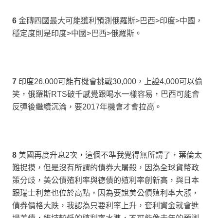
6
金磚四國最大可能獲利預測俄羅斯>巴西>印度>中國，
穩定度則是印度>中國>巴西>俄羅斯。
7
印度26,000可能有機會挑戰30,000，上證4,000可以偷
笑，俄羅斯RTS破千感覺跟喝水一樣容易，巴西可能會
反彈後繼續沉淪，要2017年機會才會拉高。
8
美國再度升息2次，這個不準我覺得無所謂了，葉倫太
難捉摸，但是沒有所謂的債券大屠殺，因為全球貨幣政
策分歧，美公債殖利率與德債的殖利率創新高，與日本
跟瑞士利差也位於高點，因為要說美公債殖利率大漲，
債券價格大跌，我認為只要利率上升，套利資金就會進