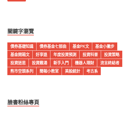
關鍵字瀏覽
債券基礎知識
債券基金七部曲
基金PK文
基金小撇步
基金開箱文
好享退
年度投資預測
投資科普
投資策略
投資迷思
投資雞湯
新手入門
機器人理財
流言終結者
熊市空頭系列
簡報小教室
美股統計
考古系
臉書粉絲專頁