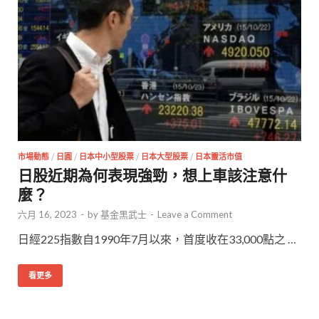
市場動態
/
日圓
/
日本中小型股票
/
日本大型股票
/
日本靈活市值
日股近期為何表現強勁，想上車該注意什
麼？
六月 16, 2023
-
by
基金黑武士
-
Leave a Comment
日經225指數自1990年7月以來，首度收在33,000點之 …
看更多