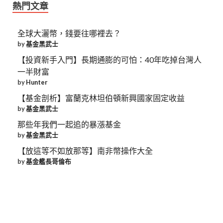
熱門文章
全球大灑幣，錢要往哪裡去？
by
基金黑武士
【投資新手入門】長期通膨的可怕：40年吃掉台灣人
一半財富
by
Hunter
【基金剖析】富蘭克林坦伯頓新興國家固定收益
by
基金黑武士
那些年我們一起追的暴漲基金
by
基金黑武士
【放這等不如放那等】南非幣操作大全
by
基金艦長哥倫布