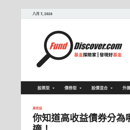
八月 7, 2026
股票型
債券型
股債混合
外
高收益
你知道高收益債券分為
適！