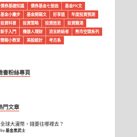
債券基礎知識
債券基金七部曲
基金PK文
基金小撇步
基金開箱文
好享退
年度投資預測
投資科普
投資策略
投資迷思
投資雞湯
新手入門
機器人理財
流言終結者
熊市空頭系列
簡報小教室
美股統計
考古系
臉書粉絲專頁
熱門文章
全球大灑幣，錢要往哪裡去？
by
基金黑武士