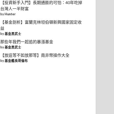
【投資新手入門】長期通膨的可怕：40年吃掉
台灣人一半財富
by
Hunter
【基金剖析】富蘭克林坦伯頓新興國家固定收
益
by
基金黑武士
那些年我們一起追的暴漲基金
by
基金黑武士
【放這等不如放那等】南非幣操作大全
by
基金艦長哥倫布