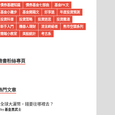
債券基礎知識
債券基金七部曲
基金PK文
基金小撇步
基金開箱文
好享退
年度投資預測
投資科普
投資策略
投資迷思
投資雞湯
新手入門
機器人理財
流言終結者
熊市空頭系列
簡報小教室
美股統計
考古系
臉書粉絲專頁
熱門文章
全球大灑幣，錢要往哪裡去？
by
基金黑武士