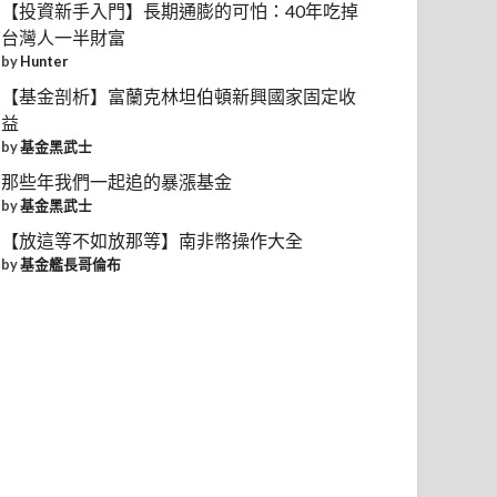
【投資新手入門】長期通膨的可怕：40年吃掉
台灣人一半財富
by
Hunter
【基金剖析】富蘭克林坦伯頓新興國家固定收
益
by
基金黑武士
那些年我們一起追的暴漲基金
by
基金黑武士
【放這等不如放那等】南非幣操作大全
by
基金艦長哥倫布