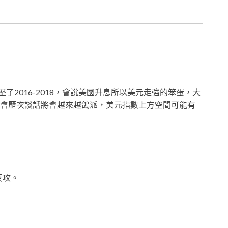
歷了2016-2018，會說美國升息所以美元走強的笨蛋，大
會歷次談話將會越來越鴿派，美元指數上方空間可能有
反攻。