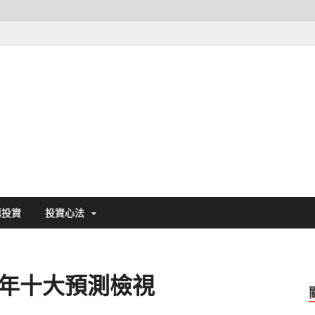
基金探險家||發現好基金
匯投資
投資心法
9年十大預測檢視