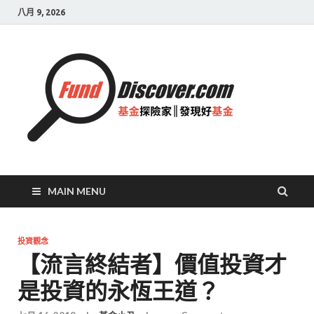
八月 9, 2026
基金
探險
家|
發現
好基
MAIN MENU
金
投資觀念
【流言終結者】價值投資才
是投資的永恆王道？