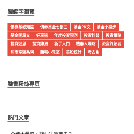
關鍵字瀏覽
債券基礎知識
債券基金七部曲
基金PK文
基金小撇步
基金開箱文
好享退
年度投資預測
投資科普
投資策略
投資迷思
投資雞湯
新手入門
機器人理財
流言終結者
熊市空頭系列
簡報小教室
美股統計
考古系
臉書粉絲專頁
熱門文章
全球大灑幣，錢要往哪裡去？