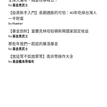
by
基金黑武士
【投資新手入門】長期通膨的可怕：40年吃掉台灣人
一半財富
by
Hunter
【基金剖析】富蘭克林坦伯頓新興國家固定收益
by
基金黑武士
那些年我們一起追的暴漲基金
by
基金黑武士
【放這等不如放那等】南非幣操作大全
by
基金艦長哥倫布