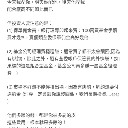
今天我配你，明天你配他，後天他配我
配合廠商不同如此而已
但投資人要注意的是：
(1) 保單佣金高，銀行理專卯起來賣：100萬買基金手續
費才幾%，賣個類全委保單佣金高好幾倍
(2) 基金公司經理費穩穩賺：通常買了都不太會贖回(因為
有綁約)，除此之外，還有全委帳戶保管費的外快賺！(如
果標的還是組合型基金，基金公司再多賺一層基金經理
費！)
(3) 市場不好還不能停損出場，因為有綁約，解約還要付
違約金 (理專一定會跟你說沒關係，我們長期投資…. @@
)
他們多賺的錢，都是你被多剝的皮
這些費用，根本就是多餘的！