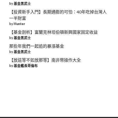
by
基金黑武士
【投資新手入門】長期通膨的可怕：40年吃掉台灣人
一半財富
by
Hunter
【基金剖析】富蘭克林坦伯頓新興國家固定收益
by
基金黑武士
那些年我們一起追的暴漲基金
by
基金黑武士
【放這等不如放那等】南非幣操作大全
by
基金艦長哥倫布