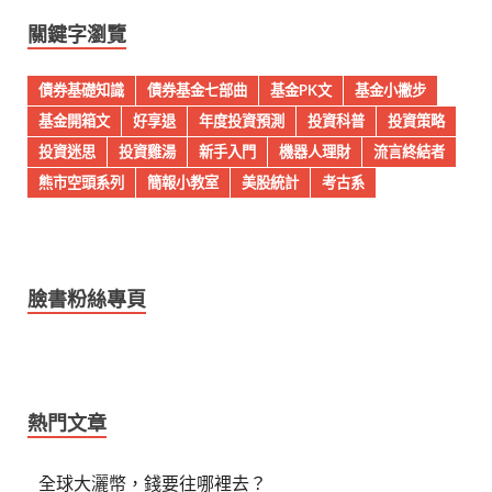
關鍵字瀏覽
債券基礎知識
債券基金七部曲
基金PK文
基金小撇步
基金開箱文
好享退
年度投資預測
投資科普
投資策略
投資迷思
投資雞湯
新手入門
機器人理財
流言終結者
熊市空頭系列
簡報小教室
美股統計
考古系
臉書粉絲專頁
熱門文章
全球大灑幣，錢要往哪裡去？