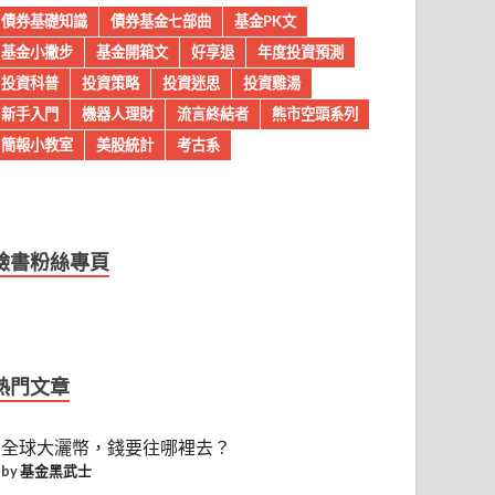
債券基礎知識
債券基金七部曲
基金PK文
基金小撇步
基金開箱文
好享退
年度投資預測
投資科普
投資策略
投資迷思
投資雞湯
新手入門
機器人理財
流言終結者
熊市空頭系列
簡報小教室
美股統計
考古系
臉書粉絲專頁
熱門文章
全球大灑幣，錢要往哪裡去？
by
基金黑武士