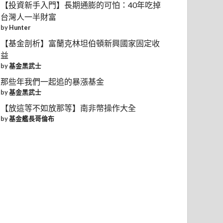
【投資新手入門】長期通膨的可怕：40年吃掉
台灣人一半財富
by
Hunter
【基金剖析】富蘭克林坦伯頓新興國家固定收
益
by
基金黑武士
那些年我們一起追的暴漲基金
by
基金黑武士
【放這等不如放那等】南非幣操作大全
by
基金艦長哥倫布