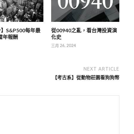
】S&P500每年最
從00940之亂，看台灣投資演
 當年報酬
化史
5
三月 26, 2024
NEXT ARTICLE
【考古系】從動物莊園看狗狗幣
→