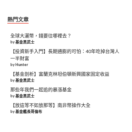
熱門文章
全球大灑幣，錢要往哪裡去？
by
基金黑武士
【投資新手入門】長期通膨的可怕：40年吃掉台灣人
一半財富
by
Hunter
【基金剖析】富蘭克林坦伯頓新興國家固定收益
by
基金黑武士
那些年我們一起追的暴漲基金
by
基金黑武士
【放這等不如放那等】南非幣操作大全
by
基金艦長哥倫布