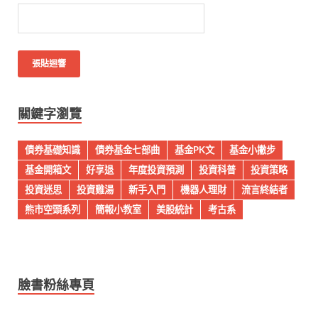
關鍵字瀏覽
債券基礎知識
債券基金七部曲
基金PK文
基金小撇步
基金開箱文
好享退
年度投資預測
投資科普
投資策略
投資迷思
投資雞湯
新手入門
機器人理財
流言終結者
熊市空頭系列
簡報小教室
美股統計
考古系
臉書粉絲專頁