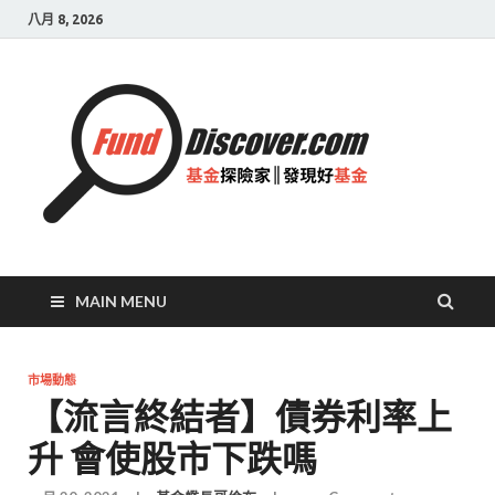
八月 8, 2026
基金
探險
家|
發現
好基
MAIN MENU
金
市場動態
【流言終結者】債券利率上
升 會使股市下跌嗎