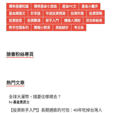
債券基礎知識
債券基金七部曲
基金PK文
基金小撇步
基金開箱文
好享退
年度投資預測
投資科普
投資策略
投資迷思
投資雞湯
新手入門
機器人理財
流言終結者
熊市空頭系列
簡報小教室
美股統計
考古系
臉書粉絲專頁
熱門文章
全球大灑幣，錢要往哪裡去？
by
基金黑武士
【投資新手入門】長期通膨的可怕：40年吃掉台灣人