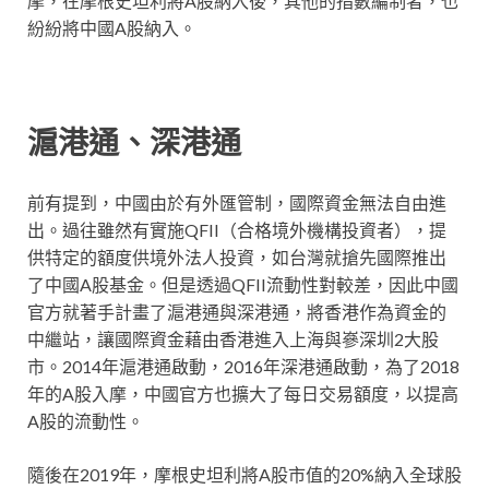
摩，在摩根史坦利將A股納入後，其他的指數編制者，也
紛紛將中國A股納入。
滬港通、深港通
前有提到，中國由於有外匯管制，國際資金無法自由進
出。過往雖然有實施QFII（合格境外機構投資者），提
供特定的額度供境外法人投資，如台灣就搶先國際推出
了中國A股基金。但是透過QFII流動性對較差，因此中國
官方就著手計畫了滬港通與深港通，將香港作為資金的
中繼站，讓國際資金藉由香港進入上海與嵾深圳2大股
市。2014年滬港通啟動，2016年深港通啟動，為了2018
年的A股入摩，中國官方也擴大了每日交易額度，以提高
A股的流動性。
隨後在2019年，摩根史坦利將A股市值的20%納入全球股