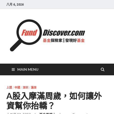
八月 6, 2026
基金
探險
家|
發現
好基
MAIN MENU
金
上證
/
中國
/
深圳
/
滬深
A股入摩滿周歲，如何讓外
資幫你抬轎？