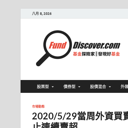
八月 8, 2026
股票型
債券型
股債混合
外
市場動態
2020/5/29當周外
止連續賣超