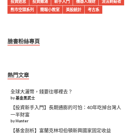
投資迷思
投資雞湯
新手入門
機器人理財
流言終結者
熊市空頭系列
簡報小教室
美股統計
考古系
臉書粉絲專頁
熱門文章
全球大灑幣，錢要往哪裡去？
by
基金黑武士
【投資新手入門】長期通膨的可怕：40年吃掉台灣人
一半財富
by
Hunter
【基金剖析】富蘭克林坦伯頓新興國家固定收益