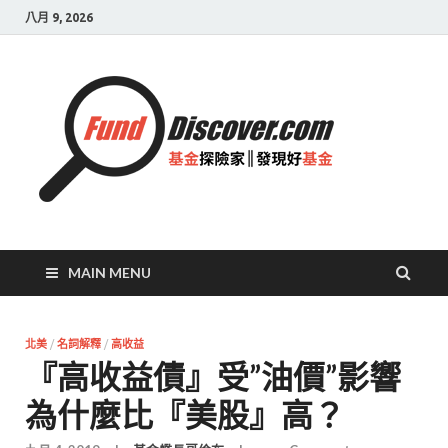
八月 9, 2026
基金
探險
家|
發現
好基
MAIN MENU
金
北美
/
名詞解釋
/
高收益
『高收益債』受”油價”影響
為什麼比『美股』高？