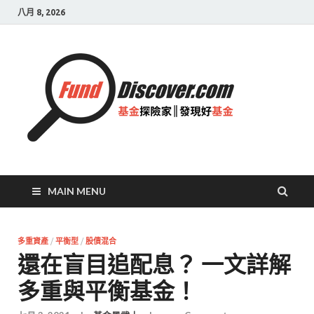
八月 8, 2026
基金
探險
家|
發現
好基
MAIN MENU
金
多重資產
/
平衡型
/
股債混合
還在盲目追配息？ 一文詳解
多重與平衡基金！