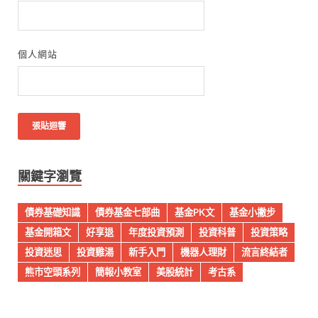
個人網站
關鍵字瀏覽
債券基礎知識
債券基金七部曲
基金PK文
基金小撇步
基金開箱文
好享退
年度投資預測
投資科普
投資策略
投資迷思
投資雞湯
新手入門
機器人理財
流言終結者
熊市空頭系列
簡報小教室
美股統計
考古系