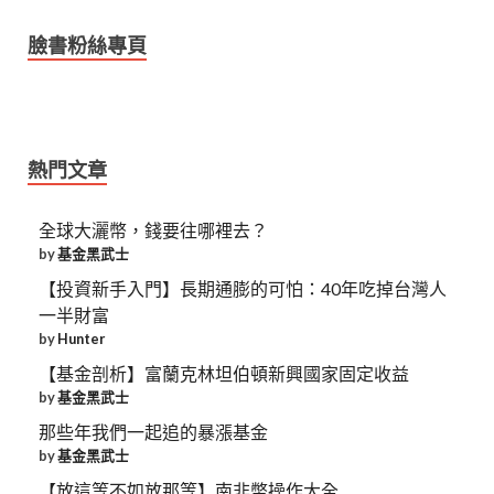
臉書粉絲專頁
熱門文章
全球大灑幣，錢要往哪裡去？
by
基金黑武士
【投資新手入門】長期通膨的可怕：40年吃掉台灣人
一半財富
by
Hunter
【基金剖析】富蘭克林坦伯頓新興國家固定收益
by
基金黑武士
那些年我們一起追的暴漲基金
by
基金黑武士
【放這等不如放那等】南非幣操作大全