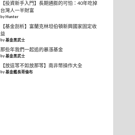
【投資新手入門】長期通膨的可怕：40年吃掉
台灣人一半財富
by
Hunter
【基金剖析】富蘭克林坦伯頓新興國家固定收
益
by
基金黑武士
那些年我們一起追的暴漲基金
by
基金黑武士
【放這等不如放那等】南非幣操作大全
by
基金艦長哥倫布