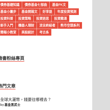
債券基礎知識
債券基金七部曲
基金PK文
基金小撇步
基金開箱文
好享退
年度投資預測
投資科普
投資策略
投資迷思
投資雞湯
新手入門
機器人理財
流言終結者
熊市空頭系列
簡報小教室
美股統計
考古系
臉書粉絲專頁
熱門文章
全球大灑幣，錢要往哪裡去？
by
基金黑武士