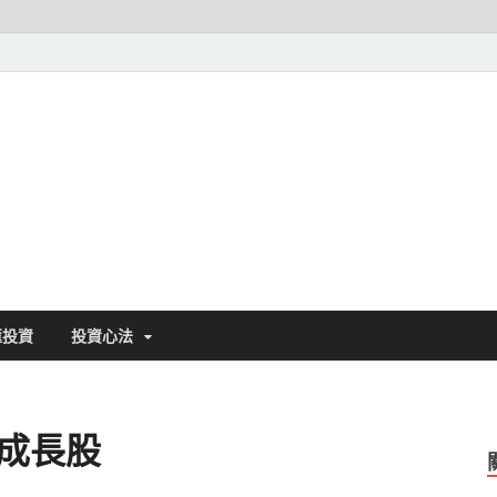
基金探險家||發現好基金
匯投資
投資心法
 成長股