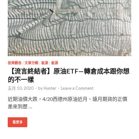
投資觀念
/
文章分類
/
能源
/
能源
【流言終結者】原油ETF—轉倉成本跟你想
的不一樣
五月 10, 2020
-
by
Hunter
-
Leave a Comment
近期油價大跌，4/20西德州原油近月、遠月期貨的正價
差來到歷 …
看更多