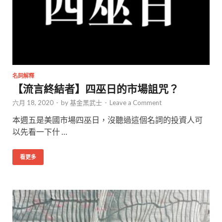
名詞解釋
【流言終結者】四巫日的市場詛咒？
六月 18, 2020
-
by
基金黑武士
-
Leave a Comment
本週五是美國市場四巫日，沒聽過這個名詞的投資人可
以先看一下什 …
看更多