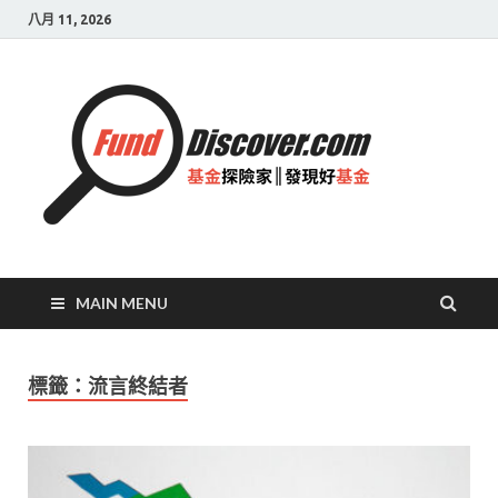
八月 11, 2026
基金
探險
家|
發現
好基
MAIN MENU
金
標籤：流言終結者