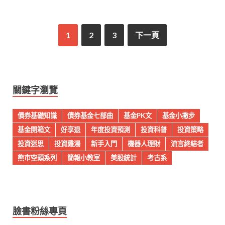
1
2
3
下一頁
關鍵字瀏覽
債券基礎知識
債券基金七部曲
基金PK文
基金小撇步
基金開箱文
好享退
年度投資預測
投資科普
投資策略
投資迷思
投資雞湯
新手入門
機器人理財
流言終結者
熊市空頭系列
簡報小教室
美股統計
考古系
臉書粉絲專頁