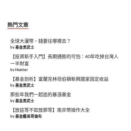
熱門文章
全球大灑幣，錢要往哪裡去？
by
基金黑武士
【投資新手入門】長期通膨的可怕：40年吃掉台灣人
一半財富
by
Hunter
【基金剖析】富蘭克林坦伯頓新興國家固定收益
by
基金黑武士
那些年我們一起追的暴漲基金
by
基金黑武士
【放這等不如放那等】南非幣操作大全
by
基金艦長哥倫布