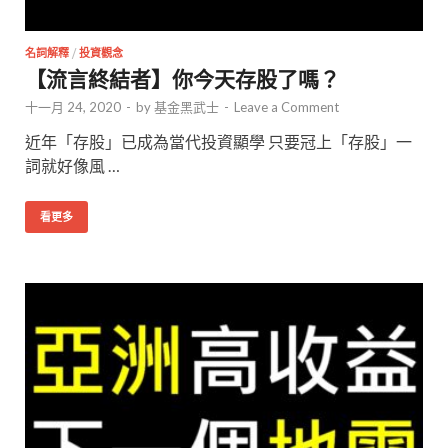
名詞解釋
/
投資觀念
【流言終結者】你今天存股了嗎？
十一月 24, 2020
-
by
基金黑武士
-
Leave a Comment
近年「存股」已成為當代投資顯學 只要冠上「存股」一
詞就好像風 …
看更多