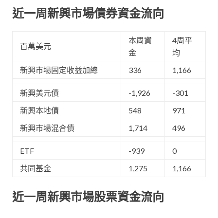
近一周新興市場債券資金流向
本周資
4周平
百萬美元
金
均
新興市場固定收益加總
336
1,166
新興美元債
-1,926
-301
新興本地債
548
971
新興市場混合債
1,714
496
ETF
-939
0
共同基金
1,275
1,166
近一周新興市場股票資金流向