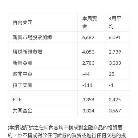
本周資
4周平
百萬美元
金
均
新興市場股票加總
6,682
6,091
環球新興市場
4,053
2,739
新興亞洲
2,783
3,333
歐非中東
-44
25
拉丁美洲
-111
-4
ETF
3,358
2,425
共同基金
3,324
3,667
(本網站所述之任何內容均不構成對金融商品的投資要
約，也不構成對於任何證券的買賣或進行任何交易的投