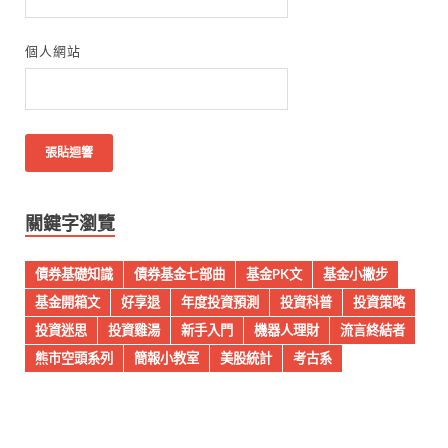
個人網站
關鍵字瀏覽
債券基礎知識
債券基金七部曲
基金PK文
基金小撇步
基金開箱文
好享退
年度投資預測
投資科普
投資策略
投資迷思
投資雞湯
新手入門
機器人理財
流言終結者
熊市空頭系列
簡報小教室
美股統計
考古系