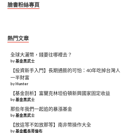
臉書粉絲專頁
熱門文章
全球大灑幣，錢要往哪裡去？
by
基金黑武士
【投資新手入門】長期通膨的可怕：40年吃掉台灣人
一半財富
by
Hunter
【基金剖析】富蘭克林坦伯頓新興國家固定收益
by
基金黑武士
那些年我們一起追的暴漲基金
by
基金黑武士
【放這等不如放那等】南非幣操作大全
by
基金艦長哥倫布