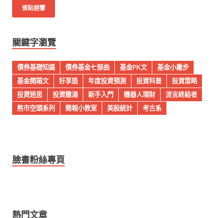
關鍵字瀏覽
債券基礎知識
債券基金七部曲
基金PK文
基金小撇步
基金開箱文
好享退
年度投資預測
投資科普
投資策略
投資迷思
投資雞湯
新手入門
機器人理財
流言終結者
熊市空頭系列
簡報小教室
美股統計
考古系
臉書粉絲專頁
熱門文章