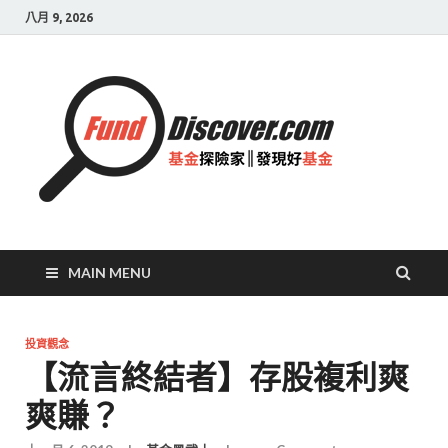
八月 9, 2026
基金
探險
家|
發現
好基
MAIN MENU
金
投資觀念
【流言終結者】存股複利爽
爽賺？