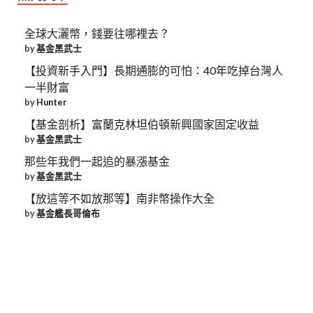
全球大灑幣，錢要往哪裡去？
by
基金黑武士
【投資新手入門】長期通膨的可怕：40年吃掉台灣人
一半財富
by
Hunter
【基金剖析】富蘭克林坦伯頓新興國家固定收益
by
基金黑武士
那些年我們一起追的暴漲基金
by
基金黑武士
【放這等不如放那等】南非幣操作大全
by
基金艦長哥倫布