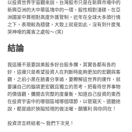
以投資世界宇宙觀來說，台灣股市只是在新興市場中的
新興亞洲的大中華區塊中的一環，股性相對淺碟，在亞
洲國家中算相對高度外匯管制，近年在全球大多頭行情
之下，表現較為穩健，大致上就是如此，沒有到什麼鬼
哭神嚎的厲害之處啦～ (笑)
結論
我這邊不是要說美股多好台股多爛，其實各都有各的
好，這邊只是希望投資人在判斷時能夠更加的宏觀與客
觀，之前小黑在臉書分享過，要瞭解這世界的運作，就
要讓自己的腦袋更宏觀且獨立的思考，把看待世界事物
的價值觀，攤開去完整的度量衡，知道自己投資的東西
在投資宇宙中的哪個區域哪個環節，以管窺天、道聽途
說，都是過於狹隘短視的做法喔，願獲利 與你同在！
投資流言終結者～ 我們下次見！