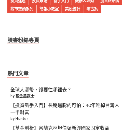
投資迷思
投資雞湯
新手入門
機器人理財
流言終結者
熊市空頭系列
簡報小教室
美股統計
考古系
臉書粉絲專頁
熱門文章
全球大灑幣，錢要往哪裡去？
by
基金黑武士
【投資新手入門】長期通膨的可怕：40年吃掉台灣人
一半財富
by
Hunter
【基金剖析】富蘭克林坦伯頓新興國家固定收益