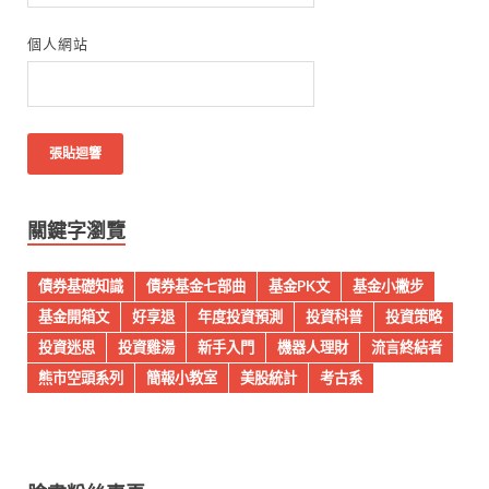
個人網站
關鍵字瀏覽
債券基礎知識
債券基金七部曲
基金PK文
基金小撇步
基金開箱文
好享退
年度投資預測
投資科普
投資策略
投資迷思
投資雞湯
新手入門
機器人理財
流言終結者
熊市空頭系列
簡報小教室
美股統計
考古系