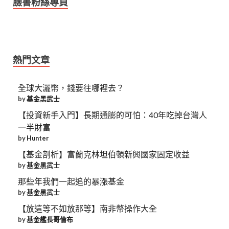
臉書粉絲專頁
熱門文章
全球大灑幣，錢要往哪裡去？
by
基金黑武士
【投資新手入門】長期通膨的可怕：40年吃掉台灣人
一半財富
by
Hunter
【基金剖析】富蘭克林坦伯頓新興國家固定收益
by
基金黑武士
那些年我們一起追的暴漲基金
by
基金黑武士
【放這等不如放那等】南非幣操作大全
by
基金艦長哥倫布