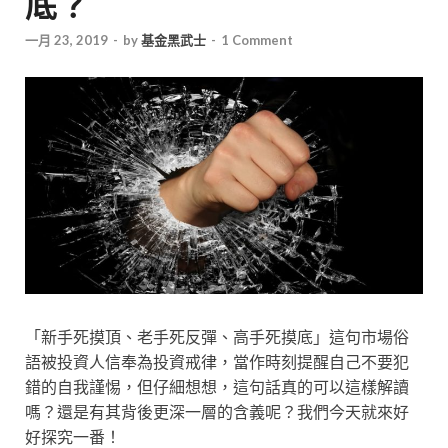
底？
一月 23, 2019
-
by
基金黑武士
-
1 Comment
「新手死摸頂、老手死反彈、高手死摸底」這句市場俗
語被投資人信奉為投資戒律，當作時刻提醒自己不要犯
錯的自我謹惕，但仔細想想，這句話真的可以這樣解讀
嗎？還是有其背後更深一層的含義呢？我們今天就來好
好探究一番！