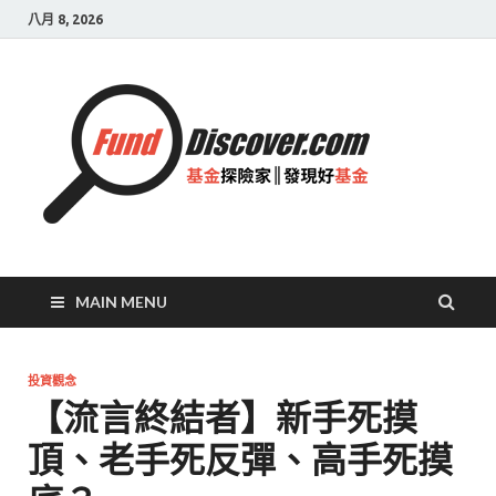
八月 8, 2026
基金
探險
家|
發現
好基
MAIN MENU
金
投資觀念
【流言終結者】新手死摸
頂、老手死反彈、高手死摸