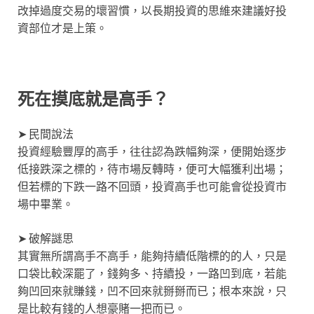
改掉過度交易的壞習慣，以長期投資的思維來建議好投
資部位才是上策。
死在摸底就是高手？
➤ 民間說法
投資經驗豐厚的高手，往往認為跌幅夠深，便開始逐步
低接跌深之標的，待市場反轉時，便可大幅獲利出場；
但若標的下跌一路不回頭，投資高手也可能會從投資市
場中畢業。
➤ 破解謎思
其實無所謂高手不高手，能夠持續低階標的的人，只是
口袋比較深罷了，錢夠多、持續投，一路凹到底，若能
夠凹回來就賺錢，凹不回來就掰掰而已；根本來說，只
是比較有錢的人想豪賭一把而已。